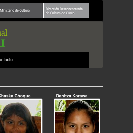
ual
I
ntacto
Chaska Choque
Danitza Korawa