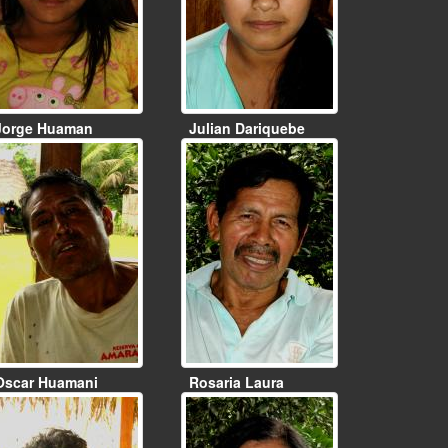
Jorge Huaman
Julian Dariquebe
Oscar Huamani
Rosaria Laura