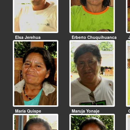
Elsa Jerehua
Erberto Chuquihuanca
María Quispe
Maruja Yonaje