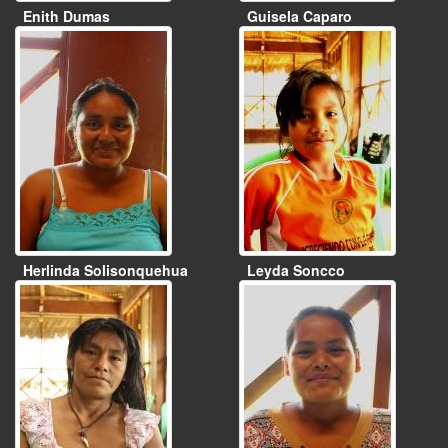
Enith Dumas
Guisela Caparo
Herlinda Solisonquehua
Leyda Soncco