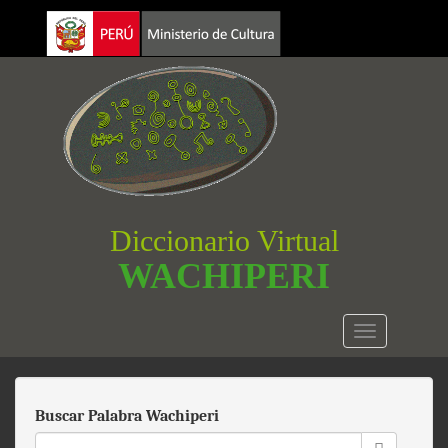
Pasar
al
contenido
principal
Diccionario Virtual
WACHIPERI
Toggle
navigation
Buscar Palabra Wachiperi